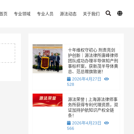
首页
专业领域
专业人员
源法动态
关于我们
十年维权守初心 刑责亮剑
护创新｜源法律所唐峰律师
团队成功办理半导体知产刑
事标杆案，获新茂半导体黄
总、范总赠旗致谢！
2026年4月27日
528
源法荣誉 | 上海源法律师事
务所获得专利代理资质，双
证加持护航知识产权全链
条！
2026年4月23日
566