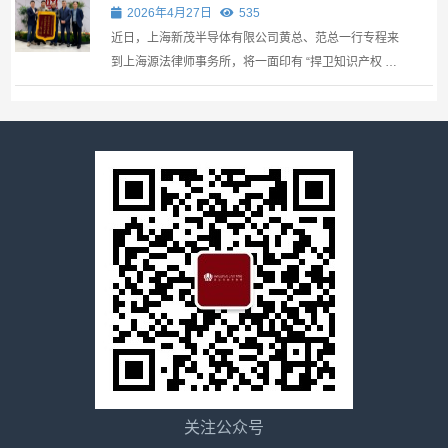
律所唐峰律师团队成功办理半导体知产刑
黄浦区司法局、长宁区司法局、闵行区司法局、浦东律
2026年4月27日
535
事标杆案，获新茂半导体黄总、范总赠旗
师工作委...
近日，上海新茂半导体有限公司黄总、范总一行专程来
致谢！
到上海源法律师事务所，将一面印有 “捍卫知识产权 专
业护航，守护创新成果 尽心尽责”的锦旗送到唐峰律师
及团队手中，对律所多年来持续、专业、有力的知识产
权维权法律服务表示衷心感谢。 这面锦旗，不仅...
关注公众号