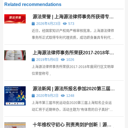
Related recommendations
源法荣誉 | 上海源法律师事务所获得专利
代理资质，双证加持护航知识产权全链
2026年4月23日
573
条！
近日，经国家知识产权局严格审核批准，上海源法律师
事务所正式取得专利代理资质，成功跻身兼具专利代理
与商标代理双资质的专业法律服务机构行列，标志着源
法律所在知识产权法律服务领域实现全链条布局，专业
上海源法律师事务所荣获2017-2018年度
闵行区文明单位荣誉称号
服务能力迈上新台阶！ 源法律所目前拥有多名专利代理
2019年5月6日
1026
师...
上海源法律师事务所荣获2017-2018年度闵行区文明单
位荣誉称号 ,
源法新闻 | 源法所报名参加2020第三届上
海知名企业运动汇
2020年9月2日
1248
上海市第三届市民运动会2020第三届上海知名企业运
动汇将于近期举办，活动主题为“有体育的日子真好”。
本届赛事由第三届上海市民运动会组委会主办，动界
(上海)体育文化发展有限公司承办，浦东新区司法局、
十年维权守初心 刑责亮剑护创新｜源法