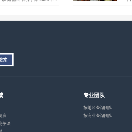
 源法律所唐峰律师凭借扎实的专
家
执业素养，在众多优秀同行中脱
搜索
域
专业团队
按地区查询团队
投资
按专业查询团队
竞争法
融