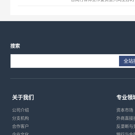
行区律师执业技能大赛圆满落幕。
业功底、出色的临场表现与优秀的
颖而出，荣...
搜索
全站
关于我们
专业领
公司介绍
资本市场
分支机构
外商直接
合作客户
反垄断与
企业文化
银行与金