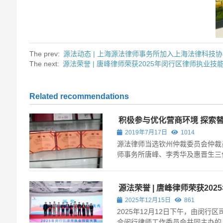
The prev:
源法动态 | 上海源法律师事务所加入上海法律科技
The next:
源法荣誉 | 唐峰律师荣获2025年闵行区律师执业技
Related recommendations
积极参与优化营商环境 探索
2019年7月17日
1014
源法律师当选钦州仲裁委员会仲裁员 
师事务所唐峰、李秀华及惠晋生三
聘书，成为钦州仲裁委员会的仲裁
华人民共和国仲裁法》的规定，经
记...
源法荣誉 | 唐峰律师荣获20
优秀奖！
2025年12月15日
861
2025年12月12日下午，由闵行
合闵行律师工作委员会共同主办的 “慕