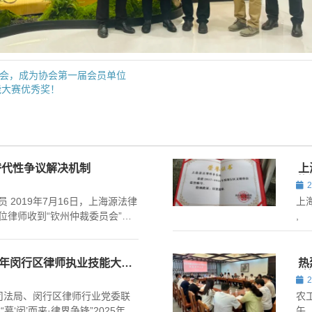
协会，成为协会第一届会员单位
能大赛优秀奖！
替代性争议解决机制
上
荣
2019年7月16日，上海源法律
上
位律师收到“钦州仲裁委员会”的
,
员。 钦州仲裁委员会是根据《中
广西壮族自治区司法厅核准登
25年闵行区律师执业技能大赛
热
科
区司法局、闵行区律师行业党委联
农
‘闵’而来·律界争锋”2025年闵
午