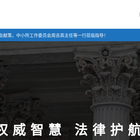
任参会献策，中小所工作委员会周吉高主任等一行莅临指导！
权威智慧 法律护