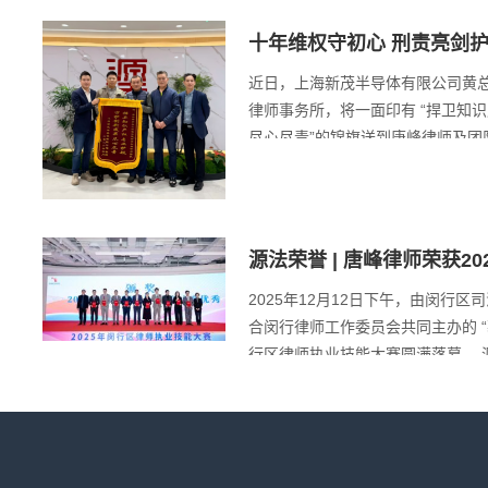
十年维权守初心 刑责亮剑
师团队成功办理半导体知产
近日，上海新茂半导体有限公司黄
导体黄总、范总赠旗致谢！
律师事务所，将一面印有 “捍卫知
尽心尽责”的锦旗送到唐峰律师及团
专业、有力的知识产权维权法律服务
不仅是对个案胜诉的认可，更是对
权、从民事打击到刑事追责、一以
源法荣誉 | 唐峰律师荣获2
能大赛优秀奖！
2025年12月12日下午，由闵行
合闵行律师工作委员会共同主办的 “慕
行区律师执业技能大赛圆满落幕。 
专业功底、出色的临场表现与优秀
脱颖而出，荣获 “2025年闵行区律
示左起第9位，唐峰律师） ,