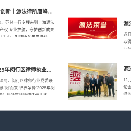
护创新｜源法律所唐峰律
刑事标杆案，获新茂半
总、范总一行专程来到上海源法
源
识产权 专业护航，守护创新成果
质
近
队手中，对律所多年来持续、
取
表示衷心感谢。 这面锦旗，
业
源法律所长达十余年陪伴式维
现
贯之守护企业核心技…
名
源
025年闵行区律师执业技
服
献
1
区司法局、闵行区律师行业党委联
导
论
‘闵’而来·律界争锋”2025年闵
键
源法律所唐峰律师凭借扎实的
专
的执业素养，在众多优秀同行中
本
师执业技能大赛优秀奖”。 （图
论