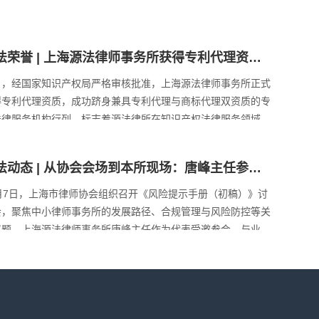
法荣誉 | 上海源法律师事务所获得专利代理资
，双证加持护航知识产权全链条！
日，经国家知识产权局严格审核批准，上海源法律师事务所正式
得专利代理资质，成功跻身兼具专利代理与商标代理双资质的专
法律服务机构行列，标志着源法律所在知识产权法律服务领域实
全链条布局，专业服务能力迈上新台阶！ 源法律所目前拥有多
专利代理师，他们将共同为客户提供高质量、专业化的专利法律
法动态 | 从协会会场到本所现场：唐峰主任参会
务。 未来，源法律所将以此次双资质加持为契机，持续加…
策，中小所工作委员会周吉高主任等一行莅临指
1月7日，上海市律师协会组织召开《风险提示手册（初稿）》讨
！
会，聚焦中小律师事务所的发展路径、合规管理与风险防控等关
议题。上海源法律师事务所唐峰主任作为代表受邀参会，与业内
家共同探讨行业前沿问题，为中小律所的高质量发展建言献策。
次会议围绕中小律所在执业过程中面临的常见风险展开深入讨
，旨在通过制定更具针对性的风险提示手册，助力律所提…