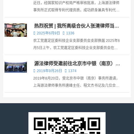
近日，经国家知识产权局严格审核批准，上海源法律师
事务所正式取得专利代理资质，成功跻身兼具专利代理
与商标代理双资质的专业法律服务机构行列，标志着源
法律所在知识产权法律服务领域实现全链条布局，专业
热烈祝贺 | 我所高级合伙人张清律师当选
农工党嘉定区委科技企业支部委员会委员
服务能力迈上新台阶！ 源法律所目前拥有多名专利代理
2025年6月9日
1336
师...
农工党嘉定区委科技企业支部委员会支部换届 2025年6
月5日上午，农工党嘉定区委科技企业支部委员会在宏
泰园“农工党党员之家”召开第二次党员大会。农...
源法律师受邀前往北京市中银（南京）事
务所交流
2019年9月26日
1374
2019年8月20日，受北京市中银（南京）事务所邀请，
上海源法律师事务所唐峰主任、程文杰书记及几位合伙
人等8人，前往南京参观交流。北京市中银（南京）律
师事务所监事长、权益合伙人蔡俊旺律师、高级合伙人
曹春华律师、晏驰律师以及行政主管程莉参与座谈会。
此...